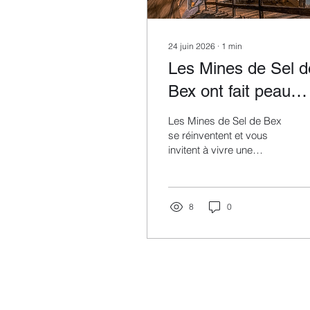
24 juin 2026
∙
1
min
Les Mines de Sel d
Bex ont fait peau
neuve !
Les Mines de Sel de Bex
se réinventent et vous
invitent à vivre une
aventure hors du
commun un au cœur de
la montagne. À bord du
mythique Train des
8
0
Mineurs, embarquez pour
un voyage fascinant où
l’obscurité, le cliquetis
des rails et l’air frais
annoncent une immersion
totale. Accompagnés d’un
guide passionné, vous