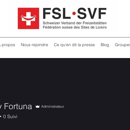
À propos
Nous rejoindre
Ce qu'en dit la presse
Blog
Groupe
y Fortuna
Administrateur
0
Suivi