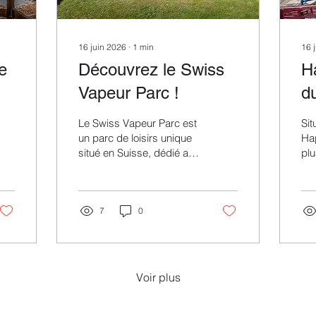
16 juin 2026
∙
1
min
16 
e
Découvrez le Swiss
H
Vapeur Parc !
d
to
Le Swiss Vapeur Parc est
Sit
un parc de loisirs unique
Hap
situé en Suisse, dédié aux
pl
passionnés de trains
d’a
miniatures à vapeur. Ce
ro
parc offre une expérience
des
fascinante où petits et
7
0
pou
grands peuvent admirer
de 
de magnifiques
par
locomotives à vapeur en
gr
action, circulant sur un
déd
Voir plus
réseau ferroviaire
et 
miniature de plusieurs
se
kilomètres. Les visiteurs
att