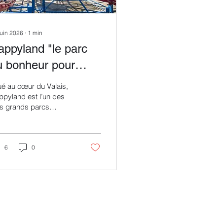
juin 2026
∙
1
min
appyland "le parc
u bonheur pour
ute la famille."
ué au cœur du Valais,
pyland est l’un des
us grands parcs
ttractions de Suisse
mande et une
tination incontournable
r les familles en quête
6
0
divertissement. Le
c accueille petits et
ands dans un univers
ié au jeu, à l’aventure
aux sensations. Avec
s nombreuses
ractions adaptées à