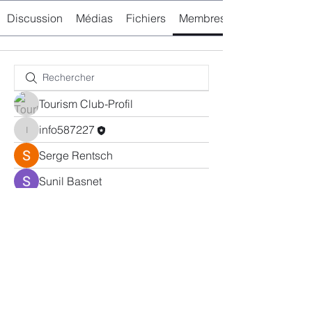
Discussion
Médias
Fichiers
Membres
Tourism Club-Profil
info587227
info587227
Serge Rentsch
Sunil Basnet
info@suisseloisirs.org